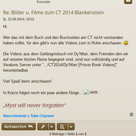
Forscher
Re: Bilder u. Filme zum CT 2014 Blankenstein
B
22.09.2014, 16:01
e
Hi.
i
t
r
Wer das mit dem Buch und den Buchseiten am CT nicht verstanden
a
haben sollte, für den gibt's nun alle Videos zum in Ruhe anschauen.
g
Die Videos aus dem Gefängnisbuch mit Dy'Nfari, dem Fremden den wir
auf unserer letzten Reise begegnet sind, sind nun vollständig und auf
Veraluns Server unter ".../CT2014/Dy'Nfari [Prison Book Videos]"
herunterladbar.
Viel Spaß beim anschauen!
In Kürze folgen noch ein paar andere Dinge...
„Myst will never forgotten“
filmschmiede's Tube Channel
c
Antworten
9 Beiträge • Seite
1
von
1