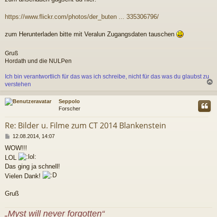
i
t
r
https://www.flickr.com/photos/der_buten ... 335306796/
a
g
zum Herunterladen bitte mit Veralun Zugangsdaten tauschen
Gruß
Hordath und die NULPen
Ich bin verantwortlich für das was ich schreibe, nicht für das was du glaubst zu
verstehen
c
Seppolo
Forscher
Re: Bilder u. Filme zum CT 2014 Blankenstein
B
12.08.2014, 14:07
e
WOW!!!
i
LOL
t
r
Das ging ja schnell!
a
Vielen Dank!
g
Gruß
„Myst will never forgotten“