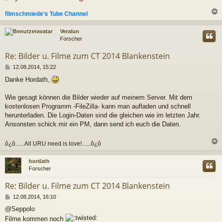
filmschmiede's Tube Channel
c
Veralun
Forscher
Re: Bilder u. Filme zum CT 2014 Blankenstein
B
12.08.2014, 15:22
e
Danke Hordath,
i
t
r
Wie gesagt können die Bilder wieder auf meinem Server. Mit dem
a
kostenlosen Programm -FileZilla- kann man aufladen und schnell
g
herunterladen. Die Login-Daten sind die gleichen wie im letzten Jahr.
Ansonsten schick mir ein PM, dann send ich euch die Daten.
ô¿ô......All URU need is love!......ô¿ô
c
hordath
Forscher
Re: Bilder u. Filme zum CT 2014 Blankenstein
B
12.08.2014, 16:10
e
@Seppolo
i
Filme kommen noch
t