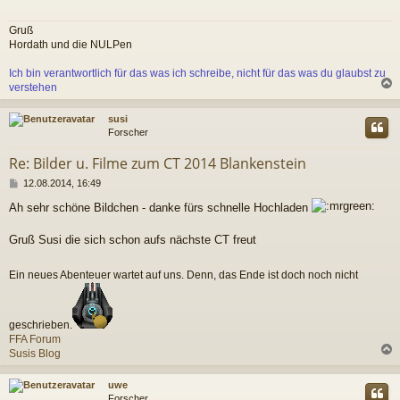
r
a
Gruß
g
Hordath und die NULPen
Ich bin verantwortlich für das was ich schreibe, nicht für das was du glaubst zu
verstehen
c
susi
Forscher
Re: Bilder u. Filme zum CT 2014 Blankenstein
B
12.08.2014, 16:49
e
Ah sehr schöne Bildchen - danke fürs schnelle Hochladen
i
t
r
Gruß Susi die sich schon aufs nächste CT freut
a
g
Ein neues Abenteuer wartet auf uns. Denn, das Ende ist doch noch nicht
geschrieben.
FFA Forum
Susis Blog
c
uwe
Forscher