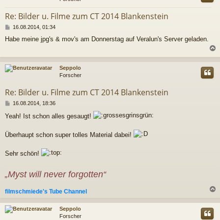
Re: Bilder u. Filme zum CT 2014 Blankenstein
B
16.08.2014, 01:34
e
Habe meine jpg's & mov's am Donnerstag auf Veralun's Server geladen.
i
t
r
a
c
Seppolo
g
Forscher
Re: Bilder u. Filme zum CT 2014 Blankenstein
B
16.08.2014, 18:36
e
Yeah! Ist schon alles gesaugt!
i
t
r
Überhaupt schon super tolles Material dabei!
a
g
Sehr schön!
„Myst will never forgotten“
filmschmiede's Tube Channel
c
Seppolo
Forscher