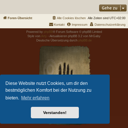
Gehe zu
Foren-Übersicht
Alle Cookies löschen
Alle Zeiten sind
UTC+02:00
Kontakt
Impressum
Datenschutzerklärung
Powered by
phpBB
® Forum Software © phpBB Limited
Style von
Arty
- Aktualisieren phpBB 3.2 von MrGaby
Deutsche Übersetzung durch
phpBB.de
Diese Website nutzt Cookies, um dir den
bestmöglichen Komfort bei der Nutzung zu
bieten.
Mehr erfahren
Verstanden!