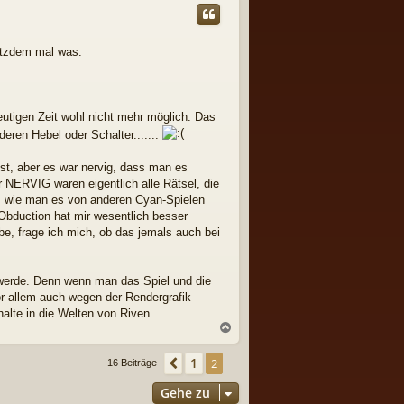
h
o
b
rotzdem mal was:
e
n
eutigen Zeit wohl nicht mehr möglich. Das
eren Hebel oder Schalter.......
öst, aber es war nervig, dass man es
r NERVIG waren eigentlich alle Rätsel, die
r, wie man es von anderen Cyan-Spielen
 Obduction hat mir wesentlich besser
be, frage ich mich, ob das jemals auch bei
 werde. Denn wenn man das Spiel und die
or allem auch wegen der Rendergrafik
halte in die Welten von Riven
N
a
c
1
Vorherige
2
16 Beiträge
h
o
Gehe zu
b