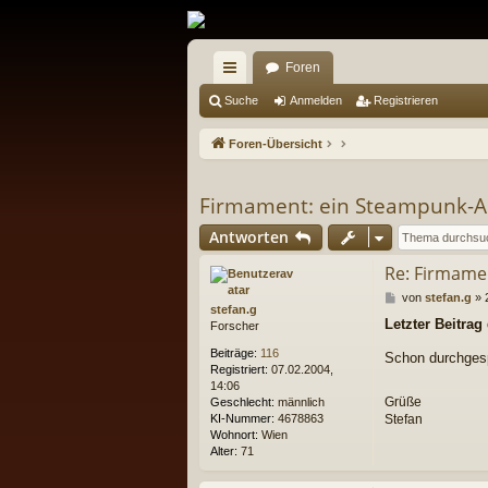
Foren
ch
Suche
Anmelden
Registrieren
ne
Foren-Übersicht
llz
ug
Firmament: ein Steampunk-
riff
Antworten
Re: Firmame
B
von
stefan.g
»
stefan.g
e
Letzter Beitrag
Forscher
i
t
Beiträge:
116
Schon durchgespi
r
Registriert:
07.02.2004,
a
14:06
g
Grüße
Geschlecht:
männlich
Stefan
KI-Nummer:
4678863
Wohnort:
Wien
Alter:
71