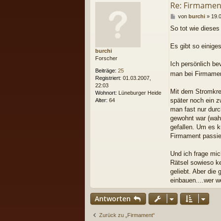
Re: Firmamen
B
von
burchi
»
19.
e
So tot wie dieses
i
t
r
Es gibt so einige
burchi
a
Forscher
g
Ich persönlich be
Beiträge:
25
man bei Firmament
Registriert:
01.03.2007,
22:03
Mit dem Stromkrei
Wohnort:
Lüneburger Heide
später noch ein z
Alter:
64
man fast nur durc
gewohnt war (wahr
gefallen. Um es k
Firmament passier
Und ich frage mi
Rätsel sowieso ke
geliebt. Aber die
einbauen....wer we
Antworten
Zurück zu „Firmament“