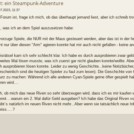
t: ein Steampunk-Adventure
07.2023, 11:37
 Forum ist, frage ich mich, ob das überhaupt jemand liest, aber ich schreib t
s, was ich an dem Spiel auszusetzen habe:
vorzuge Spiele, die NUR mit der Maus gesteuert werden, aber das ist in der h
 nur über diesen "Arm" agieren konnte hat mir auch nicht gefallen - keine and
srätsel kam ich sehr schlecht klar. Ich habe es durch ausprobieren zwar gel
weites Mal lösen musste, was ich zuerst gar nicht glauben konnte/wollte. Abe
h ausprobieren lösen konnte. Leider zu wenig Geschichte...keine Notizbüche
scheinlich sind die heutigen Spieler zu faul zum lesen). Die Geschichte von
urz zu machen: Während ich alle anderen Cyan-Spiele gerne öfter gespielt ha
en wird....
ch, ob mich das neue Riven so sehr überzeugen wird, dass ich es mir kaufen
nnt....warum ein 2. Mal dafür Geld ausgeben? Ich habe das Original Riven v
 gibt`s natürlich im neuen Riven nicht mehr...Aber wenn sie tatsächlich neue In
iss.....?