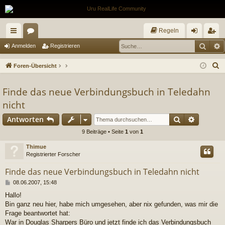
Regeln
Such
E
ch
or
n
eg
Anmelden
Registrieren
ne
en
m
ist
S
Foren-Übersicht
llz
el
rie
u
c
Finde das neue Verbindungsbuch in Teledahn
ug
de
re
h
nicht
riff
n
n
e
Suche
Erweiter
Antworten
9 Beiträge • Seite
1
von
1
Thimue
Registrierter Forscher
Finde das neue Verbindungsbuch in Teledahn nicht
B
08.06.2007, 15:48
e
Hallo!
i
Bin ganz neu hier, habe mich umgesehen, aber nix gefunden, was mir die
t
r
Frage beantwortet hat:
a
War in Douglas Sharpers Büro und jetzt finde ich das Verbindungsbuch