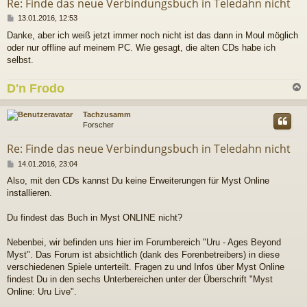
Re: Finde das neue Verbindungsbuch in Teledahn nicht
B
13.01.2016, 12:53
e
Danke, aber ich weiß jetzt immer noch nicht ist das dann in Moul möglich
i
oder nur offline auf meinem PC. Wie gesagt, die alten CDs habe ich
t
r
selbst.
a
g
D'n Frodo
c
Tachzusamm
Forscher
Re: Finde das neue Verbindungsbuch in Teledahn nicht
B
14.01.2016, 23:04
e
Also, mit den CDs kannst Du keine Erweiterungen für Myst Online
i
installieren.
t
r
a
Du findest das Buch in Myst ONLINE nicht?
g
Nebenbei, wir befinden uns hier im Forumbereich "Uru - Ages Beyond
Myst". Das Forum ist absichtlich (dank des Forenbetreibers) in diese
verschiedenen Spiele unterteilt. Fragen zu und Infos über Myst Online
findest Du in den sechs Unterbereichen unter der Überschrift "Myst
Online: Uru Live".