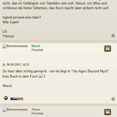
g
nicht, das im Gefängnis von Teledahn sein soll. Heisst, ich öffne und
schliesse die hinter Gittertüre, das Buch taucht aber einfach nicht auf!
Irgend jemand eine Idee?
Wär super!
LG
Thimue
c
Mucol
Forscher
B
08.06.2007, 16:21
e
Du hast alles richtig gemacht - nur da liegt in "Uru Ages Beyond Myst"
i
kein Buch in dem Fach
t
r
a
Mucol
g
c
Thoro
Forscher