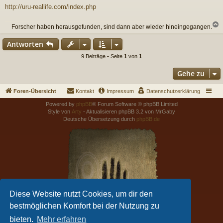
http://uru-reallife.com/index.php
Forscher haben herausgefunden, sind dann aber wieder hineingegangen.
c
Antworten
9 Beiträge • Seite
1
von
1
Gehe zu
Foren-Übersicht
Kontakt
Impressum
Datenschutzerklärung
Powered by
phpBB
® Forum Software © phpBB Limited
Style von
Arty
- Aktualisieren phpBB 3.2 von MrGaby
Deutsche Übersetzung durch
phpBB.de
Diese Website nutzt Cookies, um dir den
bestmöglichen Komfort bei der Nutzung zu
bieten.
Mehr erfahren