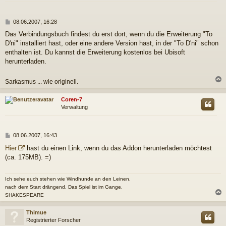
B
08.06.2007, 16:28
e
Das Verbindungsbuch findest du erst dort, wenn du die Erweiterung "To
i
D'ni" installiert hast, oder eine andere Version hast, in der "To D'ni" schon
t
r
enthalten ist. Du kannst die Erweiterung kostenlos bei Ubisoft
a
herunterladen.
g
Sarkasmus ... wie originell.
c
Coren-7
Verwaltung
B
08.06.2007, 16:43
e
Hier
hast du einen Link, wenn du das Addon herunterladen möchtest
i
(ca. 175MB). =)
t
r
a
Ich sehe euch stehen wie Windhunde an den Leinen,
g
nach dem Start drängend. Das Spiel ist im Gange.
SHAKESPEARE
c
Thimue
Registrierter Forscher