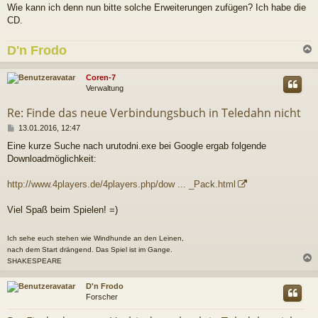
Wie kann ich denn nun bitte solche Erweiterungen zufügen? Ich habe die
CD.
D'n Frodo
c
Coren-7
Verwaltung
Re: Finde das neue Verbindungsbuch in Teledahn nicht
B
13.01.2016, 12:47
e
Eine kurze Suche nach urutodni.exe bei Google ergab folgende
i
Downloadmöglichkeit:
t
r
a
http://www.4players.de/4players.php/dow ... _Pack.html
g
Viel Spaß beim Spielen! =)
Ich sehe euch stehen wie Windhunde an den Leinen,
nach dem Start drängend. Das Spiel ist im Gange.
SHAKESPEARE
c
D'n Frodo
Forscher