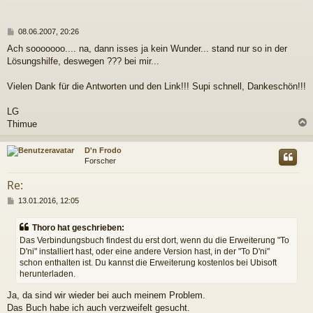
B
08.06.2007, 20:26
e
Ach sooooooo.... na, dann isses ja kein Wunder... stand nur so in der
i
Lösungshilfe, deswegen ??? bei mir...
t
r
a
Vielen Dank für die Antworten und den Link!!! Supi schnell, Dankeschön!!!
g
LG
Thimue
c
D'n Frodo
Forscher
Re:
B
13.01.2016, 12:05
e
i
Thoro hat geschrieben:
t
Das Verbindungsbuch findest du erst dort, wenn du die Erweiterung "To
r
D'ni" installiert hast, oder eine andere Version hast, in der "To D'ni"
a
schon enthalten ist. Du kannst die Erweiterung kostenlos bei Ubisoft
g
herunterladen.
Ja, da sind wir wieder bei auch meinem Problem.
Das Buch habe ich auch verzweifelt gesucht.