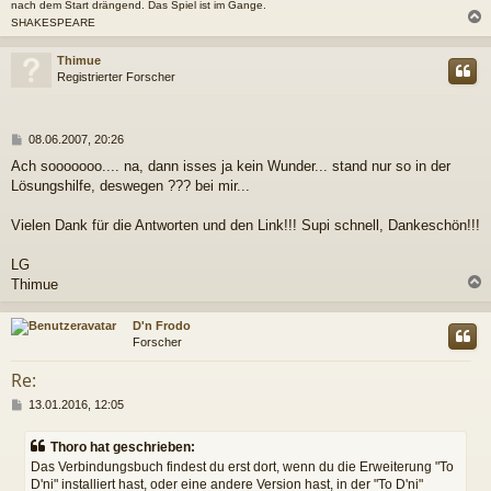
nach dem Start drängend. Das Spiel ist im Gange.
SHAKESPEARE
c
Thimue
Registrierter Forscher
B
08.06.2007, 20:26
e
Ach sooooooo.... na, dann isses ja kein Wunder... stand nur so in der
i
Lösungshilfe, deswegen ??? bei mir...
t
r
a
Vielen Dank für die Antworten und den Link!!! Supi schnell, Dankeschön!!!
g
LG
Thimue
c
D'n Frodo
Forscher
Re:
B
13.01.2016, 12:05
e
i
Thoro hat geschrieben:
t
Das Verbindungsbuch findest du erst dort, wenn du die Erweiterung "To
r
D'ni" installiert hast, oder eine andere Version hast, in der "To D'ni"
a