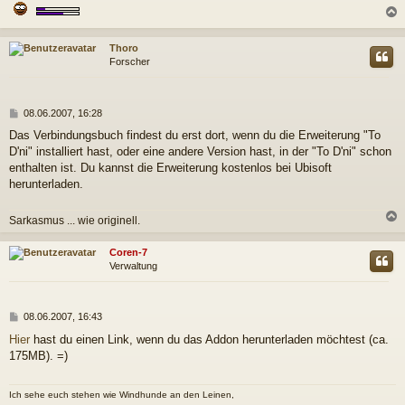
c
Thoro
Forscher
B
08.06.2007, 16:28
e
Das Verbindungsbuch findest du erst dort, wenn du die Erweiterung "To
i
D'ni" installiert hast, oder eine andere Version hast, in der "To D'ni" schon
t
r
enthalten ist. Du kannst die Erweiterung kostenlos bei Ubisoft
a
herunterladen.
g
Sarkasmus ... wie originell.
c
Coren-7
Verwaltung
B
08.06.2007, 16:43
e
Hier
hast du einen Link, wenn du das Addon herunterladen möchtest (ca.
i
175MB). =)
t
r
a
Ich sehe euch stehen wie Windhunde an den Leinen,
g