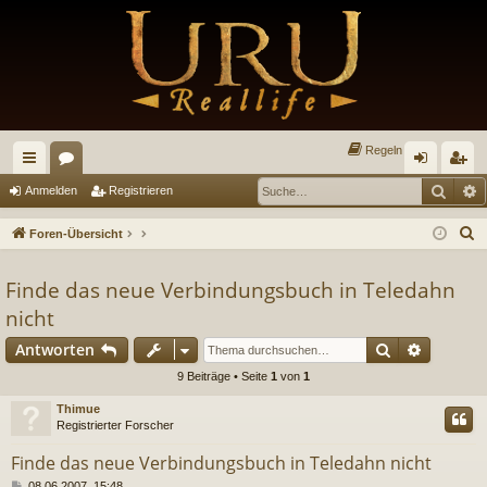
Regeln
Such
E
ch
or
n
eg
Anmelden
Registrieren
ne
en
m
ist
S
Foren-Übersicht
llz
el
rie
u
c
Finde das neue Verbindungsbuch in Teledahn
ug
de
re
h
nicht
riff
n
n
e
Suche
Erweiter
Antworten
9 Beiträge • Seite
1
von
1
Thimue
Registrierter Forscher
Finde das neue Verbindungsbuch in Teledahn nicht
B
08.06.2007, 15:48