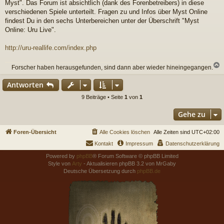
Myst". Das Forum ist absichtlich (dank des Forenbetreibers) in diese
verschiedenen Spiele unterteilt. Fragen zu und Infos über Myst Online
findest Du in den sechs Unterbereichen unter der Überschrift "Myst
Online: Uru Live".
http://uru-reallife.com/index.php
Forscher haben herausgefunden, sind dann aber wieder hineingegangen.
c
Antworten
9 Beiträge • Seite
1
von
1
Gehe zu
Foren-Übersicht
Alle Cookies löschen
Alle Zeiten sind
UTC+02:00
Kontakt
Impressum
Datenschutzerklärung
Powered by
phpBB
® Forum Software © phpBB Limited
Style von
Arty
- Aktualisieren phpBB 3.2 von MrGaby
Deutsche Übersetzung durch
phpBB.de