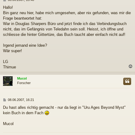
e
Hallo!
i
Bin ganz neu hier, habe mich umgesehen, aber nix gefunden, was mir die
t
r
Frage beantwortet hat:
a
War in Douglas Sharpers Büro und jetzt finde ich das Verbindungsbuch
g
nicht, das im Gefängnis von Teledahn sein soll. Heisst, ich öffne und
schliesse die hinter Gittertüre, das Buch taucht aber einfach nicht auf!
Irgend jemand eine Idee?
Wär super!
LG
Thimue
c
Mucol
Forscher
B
08.06.2007, 16:21
e
Du hast alles richtig gemacht - nur da liegt in "Uru Ages Beyond Myst"
i
kein Buch in dem Fach
t
r
a
Mucol
g