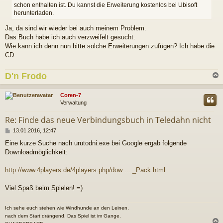
schon enthalten ist. Du kannst die Erweiterung kostenlos bei Ubisoft
g
herunterladen.
Ja, da sind wir wieder bei auch meinem Problem.
Das Buch habe ich auch verzweifelt gesucht.
Wie kann ich denn nun bitte solche Erweiterungen zufügen? Ich habe die
CD.
D'n Frodo
c
Coren-7
Verwaltung
Re: Finde das neue Verbindungsbuch in Teledahn nicht
B
13.01.2016, 12:47
e
Eine kurze Suche nach urutodni.exe bei Google ergab folgende
i
Downloadmöglichkeit:
t
r
a
http://www.4players.de/4players.php/dow ... _Pack.html
g
Viel Spaß beim Spielen! =)
Ich sehe euch stehen wie Windhunde an den Leinen,
nach dem Start drängend. Das Spiel ist im Gange.