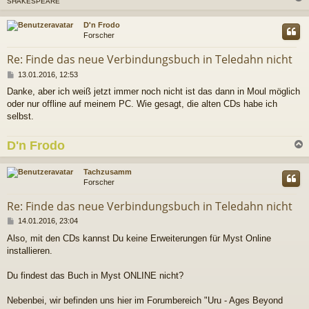
SHAKESPEARE
c
D'n Frodo
Forscher
Re: Finde das neue Verbindungsbuch in Teledahn nicht
B
13.01.2016, 12:53
e
Danke, aber ich weiß jetzt immer noch nicht ist das dann in Moul möglich
i
oder nur offline auf meinem PC. Wie gesagt, die alten CDs habe ich
t
r
selbst.
a
g
D'n Frodo
c
Tachzusamm
Forscher
Re: Finde das neue Verbindungsbuch in Teledahn nicht
B
14.01.2016, 23:04
e
Also, mit den CDs kannst Du keine Erweiterungen für Myst Online
i
installieren.
t
r
a
Du findest das Buch in Myst ONLINE nicht?
g
Nebenbei, wir befinden uns hier im Forumbereich "Uru - Ages Beyond