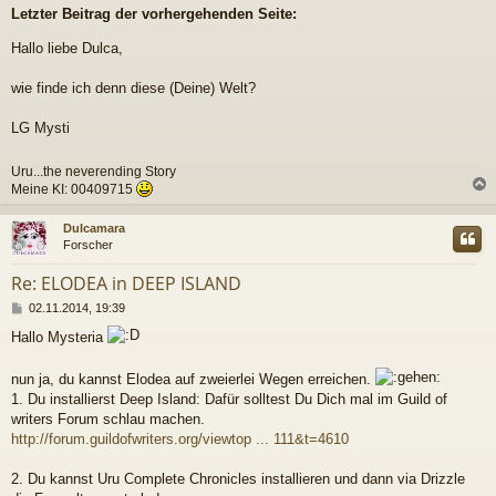
e
Letzter Beitrag der vorhergehenden Seite:
i
t
Hallo liebe Dulca,
r
a
g
wie finde ich denn diese (Deine) Welt?
LG Mysti
Uru...the neverending Story
Meine KI: 00409715
c
Dulcamara
Forscher
Re: ELODEA in DEEP ISLAND
B
02.11.2014, 19:39
e
Hallo Mysteria
i
t
r
nun ja, du kannst Elodea auf zweierlei Wegen erreichen.
a
1. Du installierst Deep Island: Dafür solltest Du Dich mal im Guild of
g
writers Forum schlau machen.
http://forum.guildofwriters.org/viewtop ... 111&t=4610
2. Du kannst Uru Complete Chronicles installieren und dann via Drizzle