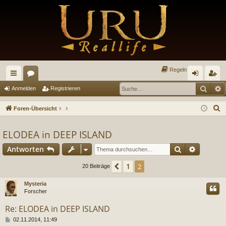
Regeln
Such
E
ch
or
n
eg
Anmelden
Registrieren
ne
en
m
ist
S
Foren-Übersicht
llz
el
rie
u
c
ELODEA in DEEP ISLAND
ug
de
re
h
Suche
Erweiter
Antworten
riff
n
n
e
1
Vorherige
2
20 Beiträge
Mysteria
Forscher
Re: ELODEA in DEEP ISLAND
B
02.11.2014, 11:49