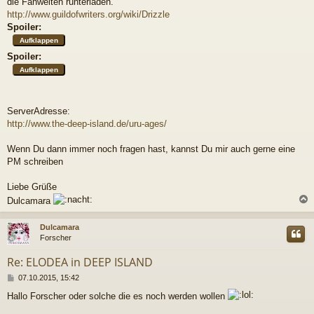
die Fanwelten runterladen.
http://www.guildofwriters.org/wiki/Drizzle
Spoiler:
Spoiler:
ServerAdresse:
http://www.the-deep-island.de/uru-ages/
Wenn Du dann immer noch fragen hast, kannst Du mir auch gerne eine
PM schreiben
Liebe Grüße
Dulcamara
c
Dulcamara
Forscher
Re: ELODEA in DEEP ISLAND
B
07.10.2015, 15:42
e
Hallo Forscher oder solche die es noch werden wollen
i
t