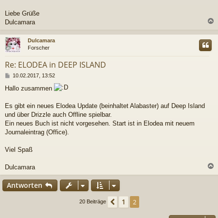
Liebe Grüße
Dulcamara
c
Dulcamara
Forscher
Re: ELODEA in DEEP ISLAND
B
10.02.2017, 13:52
e
Hallo zusammen
i
t
r
Es gibt ein neues Elodea Update (beinhaltet Alabaster) auf Deep Island
a
und über Drizzle auch Offline spielbar.
g
Ein neues Buch ist nicht vorgesehen. Start ist in Elodea mit neuem
Journaleintrag (Office).
Viel Spaß
Dulcamara
c
Antworten
1
Vorherige
2
20 Beiträge