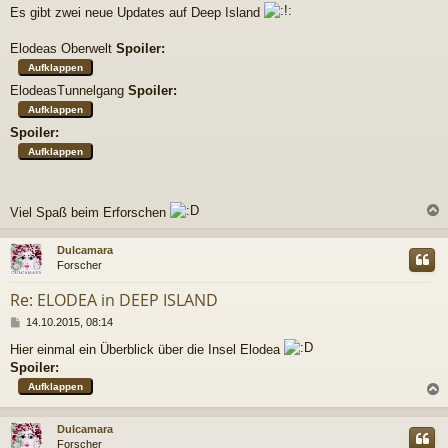
r
Es gibt zwei neue Updates auf Deep Island
a
g
Elodeas Oberwelt
Spoiler:
ElodeasTunnelgang
Spoiler:
Spoiler:
Viel Spaß beim Erforschen
c
Dulcamara
Forscher
Re: ELODEA in DEEP ISLAND
B
14.10.2015, 08:14
e
Hier einmal ein Überblick über die Insel Elodea
i
Spoiler:
t
r
a
g
c
Dulcamara
Forscher