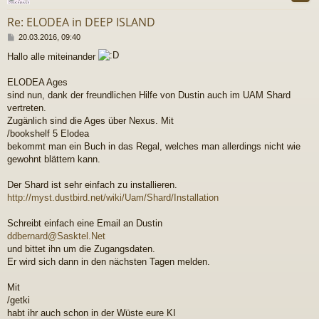
Re: ELODEA in DEEP ISLAND
B
20.03.2016, 09:40
e
Hallo alle miteinander
i
t
r
ELODEA Ages
a
sind nun, dank der freundlichen Hilfe von Dustin auch im UAM Shard
g
vertreten.
Zugänlich sind die Ages über Nexus. Mit
/bookshelf 5 Elodea
bekommt man ein Buch in das Regal, welches man allerdings nicht wie
gewohnt blättern kann.
Der Shard ist sehr einfach zu installieren.
http://myst.dustbird.net/wiki/Uam/Shard/Installation
Schreibt einfach eine Email an Dustin
ddbernard@Sasktel.Net
und bittet ihn um die Zugangsdaten.
Er wird sich dann in den nächsten Tagen melden.
Mit
/getki
habt ihr auch schon in der Wüste eure KI