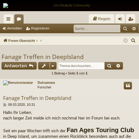
Regeln
Such
E
ch
or
n
eg
Anmelden
Registrieren
ne
en
m
ist
S
Foren-Übersicht
llz
el
rie
u
c
Fanage Treffen in DeepIsland
ug
de
re
h
Suche
Erweiter
Antworten
riff
n
n
e
1 Beitrag • Seite
1
von
1
Dulcamara
Forscher
Fanage Treffen in DeepIsland
B
08.03.2020, 10:31
e
Hallo Ihr Lieben,
i
nach langer Zeit melde ich mich nochmal hier im Forum bei euch.
t
r
a
Fan Ages Touring Club
Seit ein paar Wochen trifft sich der
g
in Deep Island, um zusammen einen Rückblick besonders auch auf die