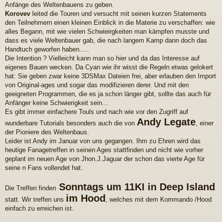
Anfänge des Weltenbauens zu geben.
Korovev
leited die Touren und versucht mit seinen kurzen Statements
den Teilnehmern einen kleinen Einblick in die Materie zu verschaffen: wie
alles Begann, mit wie vielen Schwieirgkeiten man kämpfen musste und
dass es viele Weltenbauer gab, die nach langem Kamp dann doch das
Handtuch geworfen haben.....
Die Intention ? Vielleicht kann man so hier und da das Interesse auf
eigenes Bauen wecken. Da Cyan wie ihr wisst die Regeln etwas gelokert
hat: Sie geben zwar keine 3DSMax Dateien frei, aber erlauben den Import
von Original-ages und sogar das modifizieren derer. Und mit den
geeigneten Programmen, die es ja schon länger gibt, sollte das auch für
Anfänger keine Schwierigkeit sein...
Es gibt immer einfachere Touls und nach wie vor den Zugriff auf
Andy Legate
wunderbare Tutorials besonders auch die von
, einer
der Pioniere des Weltenbaus.
Leider ist Andy im Januar von uns gegangen. Ihm zu Ehren wird das
heutige Fanagetreffen in seinen Ages stattfinden und nicht wie vorher
geplant im neuen Age von Jhon.J.Jaguar der schon das vierte Age für
seine n Fans vollendet hat.
Sonntags um 11KI in Deep Island
Die Treffen finden
im Hood
statt. Wir treffen uns
, welches mit dem Kommando /Hood
einfach zu erreichen ist.