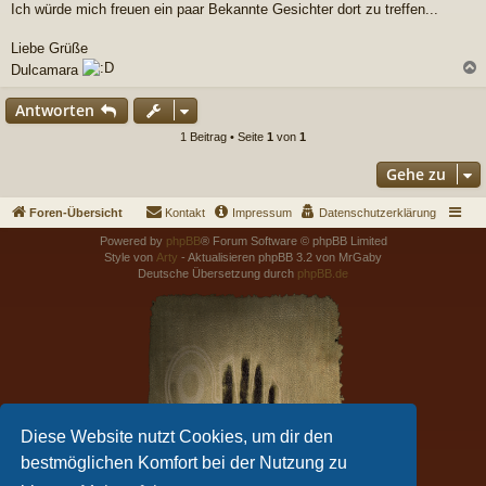
Ich würde mich freuen ein paar Bekannte Gesichter dort zu treffen...
Liebe Grüße
Dulcamara
c
Antworten
1 Beitrag • Seite
1
von
1
Gehe zu
Foren-Übersicht
Kontakt
Impressum
Datenschutzerklärung
Powered by
phpBB
® Forum Software © phpBB Limited
Style von
Arty
- Aktualisieren phpBB 3.2 von MrGaby
Deutsche Übersetzung durch
phpBB.de
Diese Website nutzt Cookies, um dir den
bestmöglichen Komfort bei der Nutzung zu